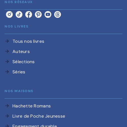
NOS RÉSEAUX
NOS LIVRES
Tous nos livres
arrow_forward
Auteurs
arrow_forward
Sélections
arrow_forward
Séries
arrow_forward
NOS MAISONS
Hachette Romans
arrow_forward
Livre de Poche Jeunesse
arrow_forward
Engagement durable
arrow_forward