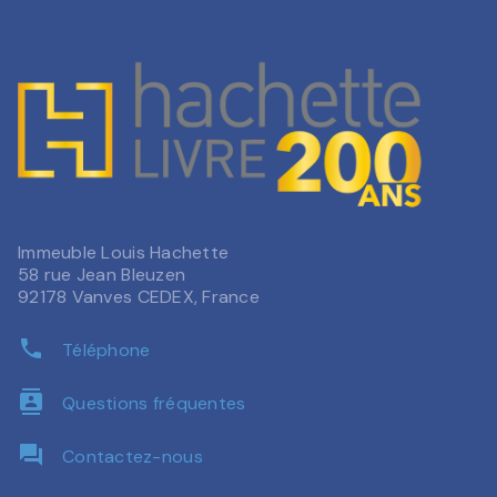
Immeuble Louis Hachette
58 rue Jean Bleuzen
92178 Vanves CEDEX, France
phone
Téléphone
contacts
Questions fréquentes
question_answer
Contactez-nous