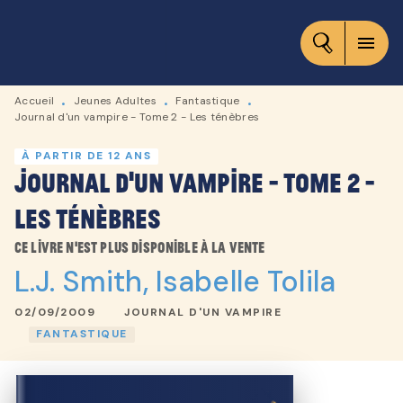
MENU
RECHERCHE
CONTENU
menu
PIED DE PAGE
Accueil
Jeunes Adultes
Fantastique
•
•
•
Journal d'un vampire - Tome 2 - Les ténèbres
À PARTIR DE 12 ANS
Journal d'un vampire - Tome 2 -
Les ténèbres
Ce livre n'est plus disponible à la vente
L.J. Smith
,
Isabelle Tolila
02/09/2009
JOURNAL D'UN VAMPIRE
FANTASTIQUE