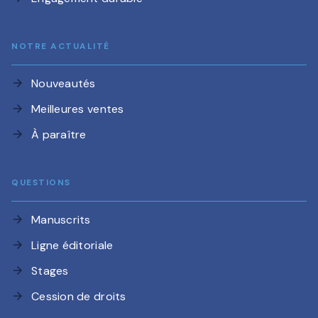
NOTRE ACTUALITÉ
Nouveautés
arrow_forward
Meilleures ventes
arrow_forward
À paraître
arrow_forward
QUESTIONS
Manuscrits
arrow_forward
Ligne éditoriale
arrow_forward
Stages
arrow_forward
Cession de droits
arrow_forward