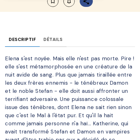
bookmark_border
notifications_none_outlined
DESCRIPTIF
DÉTAILS
Elena s'est noyée. Mais elle n'est pas morte. Pire !
elle s'est métamorphosée en une créature de la
nuit avide de sang. Plus que jamais tiraillée entre
les deux frères ennemis - le ténébreux Damon
et le noble Stefan - elle doit aussi affronter un
terrifiant adversaire. Une puissance colossale
issue des ténèbres, dont Elena ne sait rien sinon
que c'est le Mal à l'état pur. Et qu'il la hait
comme jamais personne n'a haï... Katherine, qui
avait transformé Stefan et Damon en vampires
avant d'être trahie par eux a décidé de se