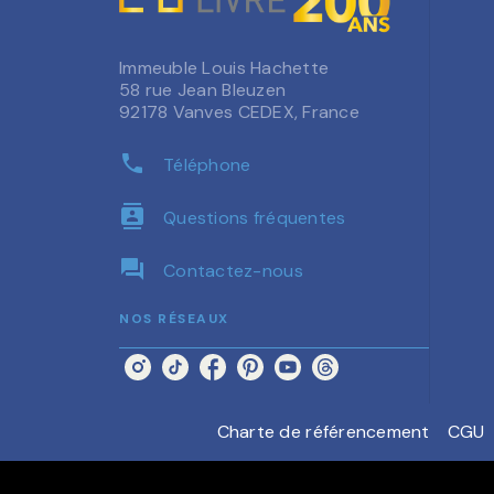
Immeuble Louis Hachette
58 rue Jean Bleuzen
92178 Vanves CEDEX, France
phone
Téléphone
contacts
Questions fréquentes
question_answer
Contactez-nous
NOS RÉSEAUX
Charte de référencement
CGU