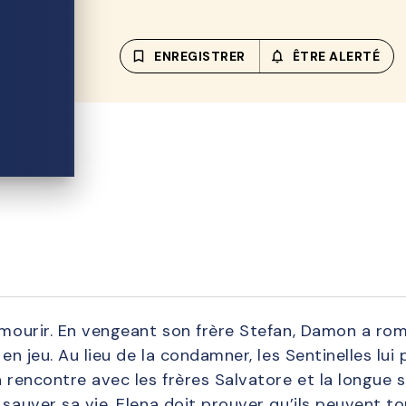
bookmark_border
ENREGISTRER
notifications_none_out
ÊTRE ALERTÉ
e mourir. En vengeant son frère Stefan, Damon a rom
a en jeu. Au lieu de la condamner, les Sentinelles l
a rencontre avec les frères Salvatore et la longue 
 sauver sa vie, Elena doit prouver qu’ils peuvent t