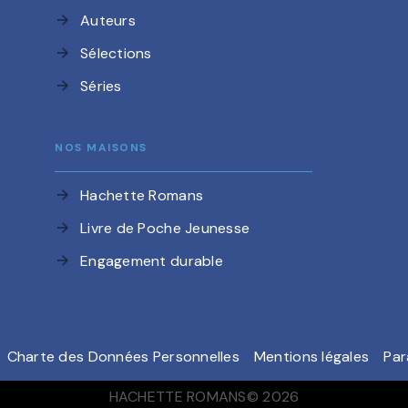
Auteurs
arrow_forward
Sélections
arrow_forward
Séries
arrow_forward
NOS MAISONS
Hachette Romans
arrow_forward
Livre de Poche Jeunesse
arrow_forward
Engagement durable
arrow_forward
Charte des Données Personnelles
Mentions légales
Par
HACHETTE ROMANS© 2026