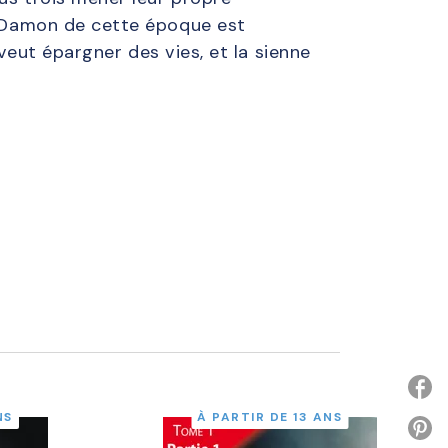
le Damon de cette époque est
e veut épargner des vies, et la sienne
NS
À PARTIR DE 13 ANS
P