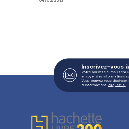
06/02/2013
Inscrivez-vous à
Votre adresse e-mail sera 
envoyer des informations s
Vous pouvez vous désinscri
d’informations,
cliquez ici
.