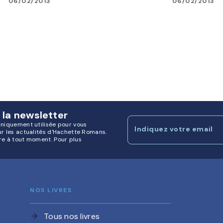
06/02/2013
06/02/2013
 la newsletter
uniquement utilisée pour vous
Indiquez votre email
ur les actualités d'Hachette Romans.
re à tout moment. Pour plus
NOS LIVRES
Tous nos livres
arrow_forward