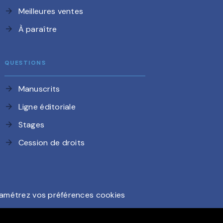
Meilleures ventes
arrow_forward
À paraître
arrow_forward
QUESTIONS
Manuscrits
arrow_forward
Ligne éditoriale
arrow_forward
Stages
arrow_forward
Cession de droits
arrow_forward
amétrez vos préférences cookies