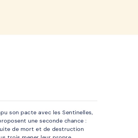
lined
pu son pacte avec les Sentinelles,
ui proposent une seconde chance :
suite de mort et de destruction
ous trois mener leur propre