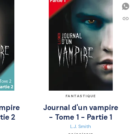
link
C
FANTASTIQUE
ampire
Journal d'un vampire
tie 2
- Tome 1 - Partie 1
L.J. Smith