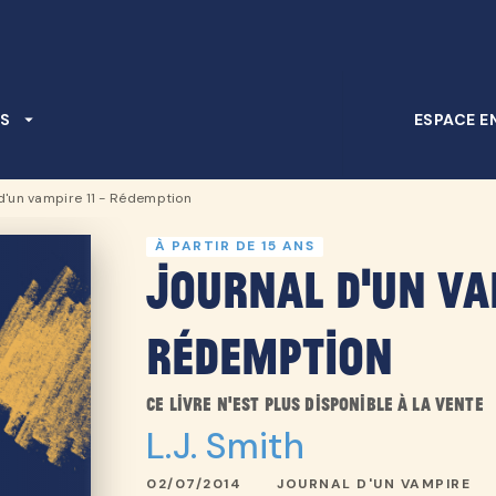
PIED DE PAGE
S
arrow_drop_down
ESPACE E
d'un vampire 11 - Rédemption
À PARTIR DE 15 ANS
Journal d'un vam
Rédemption
Ce livre n'est plus disponible à la vente
L.J. Smith
02/07/2014
JOURNAL D'UN VAMPIRE