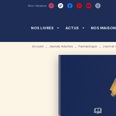
Nos réseaux
MENU
RECHERCHE
CONTENU
NOS LIVRES
arrow_drop_down
ACTUS
arrow_drop_down
NOS MAISON
Accueil
Jeunes Adultes
Fantastique
Journal 
•
•
•