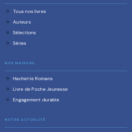
Tous nos livres
arrow_forward
Auteurs
arrow_forward
Sélections
arrow_forward
Séries
arrow_forward
NOS MAISONS
Hachette Romans
arrow_forward
Livre de Poche Jeunesse
arrow_forward
Engagement durable
arrow_forward
NOTRE ACTUALITÉ