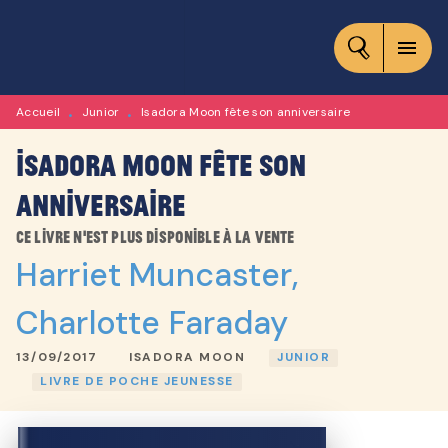
MENU
RECHERCHE
CONTENU
menu
PIED DE PAGE
Accueil
Junior
Isadora Moon fête son anniversaire
•
•
Isadora Moon fête son
anniversaire
Ce livre n'est plus disponible à la vente
Harriet Muncaster
,
Charlotte Faraday
13/09/2017
ISADORA MOON
JUNIOR
LIVRE DE POCHE JEUNESSE