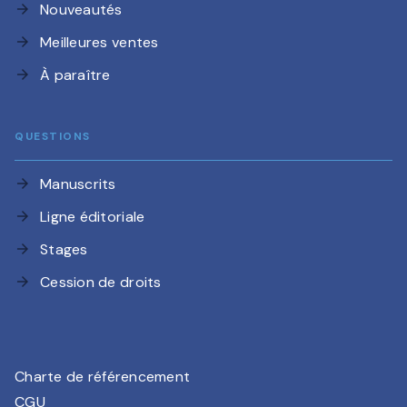
Nouveautés
arrow_forward
Meilleures ventes
arrow_forward
À paraître
arrow_forward
QUESTIONS
Manuscrits
arrow_forward
Ligne éditoriale
arrow_forward
Stages
arrow_forward
Cession de droits
arrow_forward
Charte de référencement
CGU