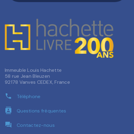
Immeuble Louis Hachette
58 rue Jean Bleuzen
92178 Vanves CEDEX, France
phone
Téléphone
contacts
Questions fréquentes
question_answer
Contactez-nous