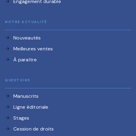
Engagement durable
arrow_forward
NOTRE ACTUALITÉ
Nouveautés
arrow_forward
Meilleures ventes
arrow_forward
À paraître
arrow_forward
QUESTIONS
Manuscrits
arrow_forward
Ligne éditoriale
arrow_forward
Stages
arrow_forward
Cession de droits
arrow_forward