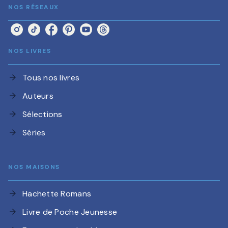
NOS RÉSEAUX
NOS LIVRES
Tous nos livres
arrow_forward
Auteurs
arrow_forward
Sélections
arrow_forward
Séries
arrow_forward
NOS MAISONS
Hachette Romans
arrow_forward
Livre de Poche Jeunesse
arrow_forward