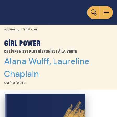
MENU
RECHERCHE
CONTENU
menu
PIED DE PAGE
Accueil
Girl Power
•
Girl Power
Ce livre n'est plus disponible à la vente
Alana Wulff
,
Laureline
Chaplain
03/10/2018