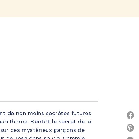
lined
ant de non moins secrètes futures
lackthorne. Bientôt le secret de la
P
sur ces mystérieux garçons de
our de Josh dans sa vie, Cammie