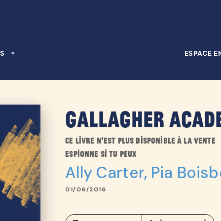
PIED DE PAGE
S
arrow_drop_down
ESPACE E
Gallagher Acade
Ce livre n'est plus disponible à la vente
Espionne si tu peux
Ally Carter
,
Pia Bois
01/06/2016