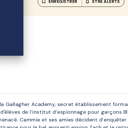
bookmark_border
ENREGISTRER
notifications_none_out
ÊTRE ALERTÉ
 la Gallagher Academy, secret établissement form
e d'élèves de l’institut d’espionnage pour garçons B
enacé. Cammie et ses amies décident d’enquêter 
ttirance pour le bel apprenti espion Zach et le ret