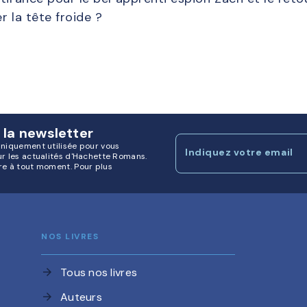
r la tête froide ?
 la newsletter
uniquement utilisée pour vous
Indiquez votre email
ur les actualités d'Hachette Romans.
re à tout moment. Pour plus
NOS LIVRES
Tous nos livres
arrow_forward
Auteurs
arrow_forward