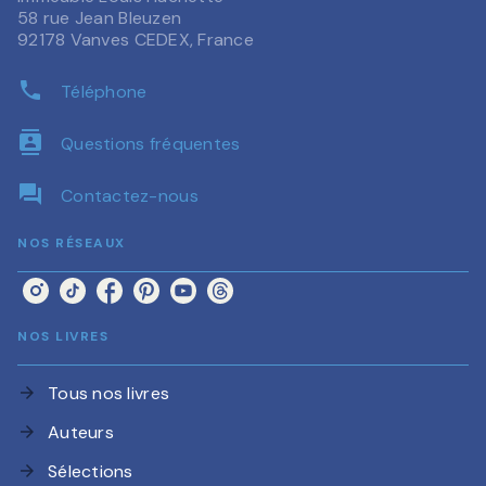
58 rue Jean Bleuzen
92178 Vanves CEDEX, France
phone
Téléphone
contacts
Questions fréquentes
question_answer
Contactez-nous
NOS RÉSEAUX
NOS LIVRES
Tous nos livres
arrow_forward
Auteurs
arrow_forward
Sélections
arrow_forward