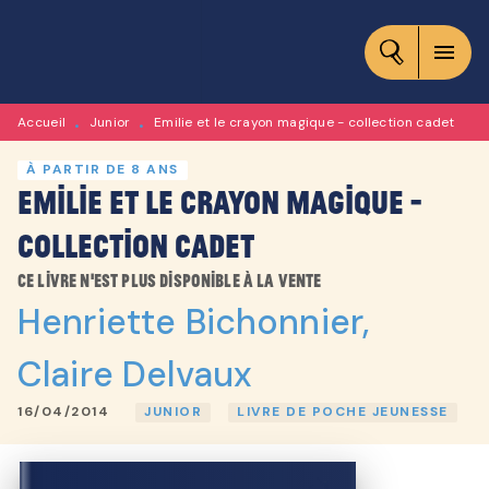
MENU
RECHERCHE
CONTENU
menu
PIED DE PAGE
Accueil
Junior
Emilie et le crayon magique - collection cadet
•
•
À PARTIR DE 8 ANS
Emilie et le crayon magique -
collection cadet
Ce livre n'est plus disponible à la vente
Henriette Bichonnier
,
Claire Delvaux
16/04/2014
JUNIOR
LIVRE DE POCHE JEUNESSE