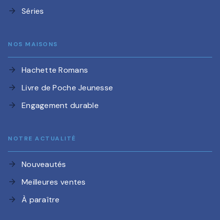
Séries
arrow_forward
NOS MAISONS
Hachette Romans
arrow_forward
Livre de Poche Jeunesse
arrow_forward
Engagement durable
arrow_forward
NOTRE ACTUALITÉ
Nouveautés
arrow_forward
Meilleures ventes
arrow_forward
À paraître
arrow_forward