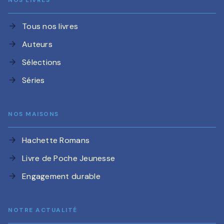
NOS LIVRES
Tous nos livres
arrow_forward
Auteurs
arrow_forward
Sélections
arrow_forward
Séries
arrow_forward
NOS MAISONS
Hachette Romans
arrow_forward
Livre de Poche Jeunesse
arrow_forward
Engagement durable
arrow_forward
NOTRE ACTUALITÉ