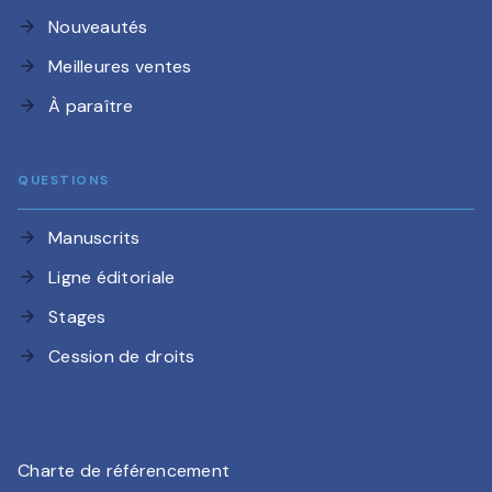
Nouveautés
arrow_forward
Meilleures ventes
arrow_forward
À paraître
arrow_forward
QUESTIONS
Manuscrits
arrow_forward
Ligne éditoriale
arrow_forward
Stages
arrow_forward
Cession de droits
arrow_forward
Charte de référencement