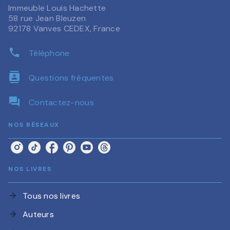
Immeuble Louis Hachette
58 rue Jean Bleuzen
92178 Vanves CEDEX, France
phone
Téléphone
contacts
Questions fréquentes
question_answer
Contactez-nous
NOS RÉSEAUX
NOS LIVRES
Tous nos livres
arrow_forward
Auteurs
arrow_forward