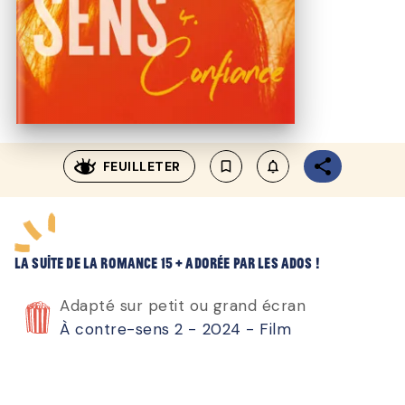
FEUILLETER
bookmark_border
notifications_none_outl
La suite de la romance 15 + adorée par les ados !
Adapté sur petit ou grand écran
À contre-sens 2 - 2024 - Film