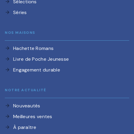
Sélections
arrow_forward
Séries
arrow_forward
NOS MAISONS
Hachette Romans
arrow_forward
Livre de Poche Jeunesse
arrow_forward
Engagement durable
arrow_forward
NOTRE ACTUALITÉ
Nouveautés
arrow_forward
Meilleures ventes
arrow_forward
À paraître
arrow_forward