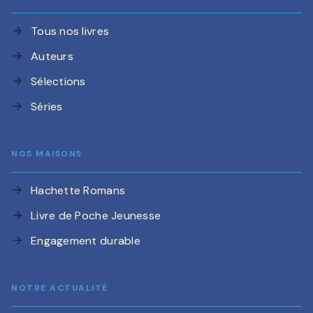
Tous nos livres
arrow_forward
Auteurs
arrow_forward
Sélections
arrow_forward
Séries
arrow_forward
NOS MAISONS
Hachette Romans
arrow_forward
Livre de Poche Jeunesse
arrow_forward
Engagement durable
arrow_forward
NOTRE ACTUALITÉ