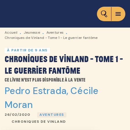
MENU
RECHERCHE
CONTENU
menu
PIED DE PAGE
Accueil
Jeunesse
Aventures
•
•
•
Chroniques de Vinland - Tome 1 - Le guerrier fantôme
À PARTIR DE 9 ANS
Chroniques de Vinland - Tome 1 -
Le guerrier fantôme
Ce livre n'est plus disponible à la vente
Pedro Estrada
,
Cécile
Moran
26/02/2020
AVENTURES
CHRONIQUES DE VINLAND