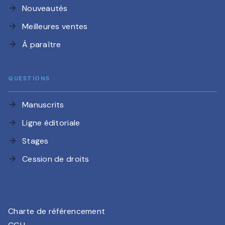
Nouveautés
arrow_forward
Meilleures ventes
arrow_forward
À paraître
arrow_forward
QUESTIONS
Manuscrits
arrow_forward
Ligne éditoriale
arrow_forward
Stages
arrow_forward
Cession de droits
arrow_forward
Charte de référencement