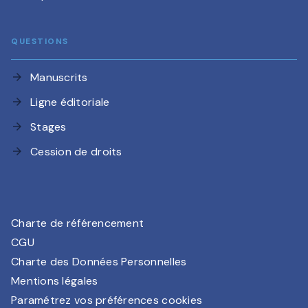
QUESTIONS
Manuscrits
arrow_forward
Ligne éditoriale
arrow_forward
Stages
arrow_forward
Cession de droits
arrow_forward
Charte de référencement
CGU
Charte des Données Personnelles
Mentions légales
Paramétrez vos préférences cookies