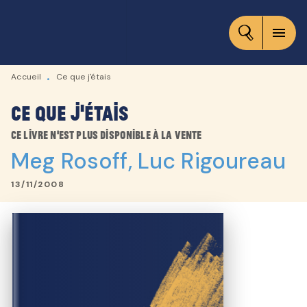
MENU
RECHERCHE
CONTENU
menu
PIED DE PAGE
Accueil
Ce que j'étais
•
Ce que j'étais
Ce livre n'est plus disponible à la vente
Meg Rosoff
,
Luc Rigoureau
13/11/2008