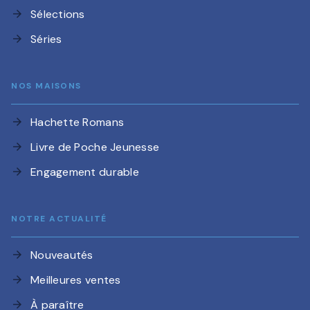
Sélections
arrow_forward
Séries
arrow_forward
NOS MAISONS
Hachette Romans
arrow_forward
Livre de Poche Jeunesse
arrow_forward
Engagement durable
arrow_forward
NOTRE ACTUALITÉ
Nouveautés
arrow_forward
Meilleures ventes
arrow_forward
À paraître
arrow_forward