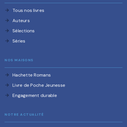
Tous nos livres
arrow_forward
Auteurs
arrow_forward
Sélections
arrow_forward
Séries
arrow_forward
NOS MAISONS
Hachette Romans
arrow_forward
Livre de Poche Jeunesse
arrow_forward
Engagement durable
arrow_forward
NOTRE ACTUALITÉ