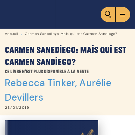
MENU
RECHERCHE
CONTENU
menu
PIED DE PAGE
Accueil
Carmen Sanediego: Mais qui est Carmen Sandiego?
•
Carmen Sanediego: Mais qui est
Carmen Sandiego?
Ce livre n'est plus disponible à la vente
Rebecca Tinker
,
Aurélie
Devillers
23/01/2019