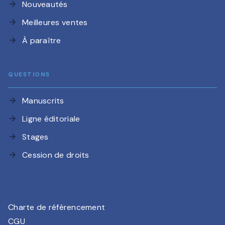
Nouveautés
arrow_forward
Meilleures ventes
arrow_forward
À paraître
arrow_forward
QUESTIONS
Manuscrits
arrow_forward
Ligne éditoriale
arrow_forward
Stages
arrow_forward
Cession de droits
arrow_forward
Charte de référencement
CGU