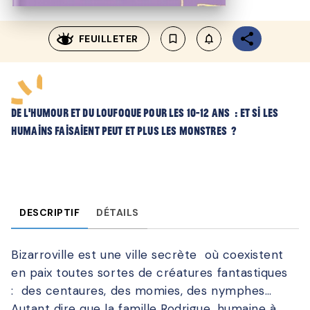
FEUILLETER
bookmark_border
notifications_none_outl
DE L’HUMOUR ET DU LOUFOQUE POUR LES 10-12 ANS : et si les
humains faisaient peut et plus les monstres ?
DESCRIPTIF
DÉTAILS
Bizarroville est une ville secrète où coexistent
en paix toutes sortes de créatures fantastiques
: des centaures, des momies, des nymphes…
Autant dire que la famille Rodrigue, humaine à