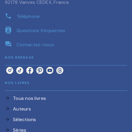
92178 Vanves CEDEX, France
phone
Téléphone
contacts
Questions fréquentes
question_answer
Contactez-nous
NOS RÉSEAUX
NOS LIVRES
Tous nos livres
arrow_forward
Auteurs
arrow_forward
Sélections
arrow_forward
Séries
arrow_forward