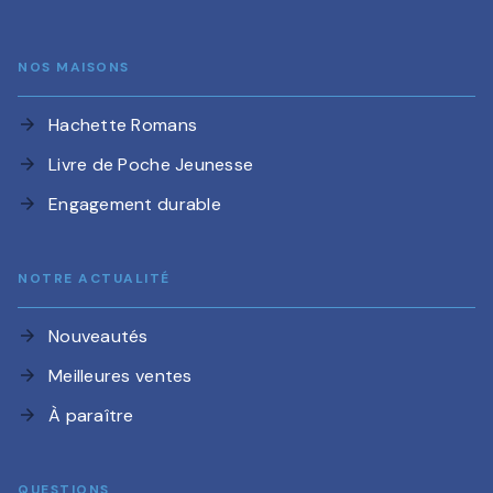
NOS MAISONS
Hachette Romans
arrow_forward
Livre de Poche Jeunesse
arrow_forward
Engagement durable
arrow_forward
NOTRE ACTUALITÉ
Nouveautés
arrow_forward
Meilleures ventes
arrow_forward
À paraître
arrow_forward
QUESTIONS