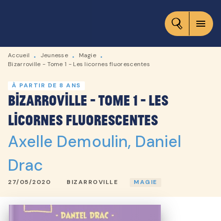
MENU
RECHERCHE
CONTENU
menu
PIED DE PAGE
Accueil
Jeunesse
Magie
•
•
•
Bizarroville - Tome 1 - Les licornes fluorescentes
À PARTIR DE 8 ANS
Bizarroville - Tome 1 - Les
licornes fluorescentes
Axelle Demoulin
,
Daniel
Drac
27/05/2020
BIZARROVILLE
MAGIE