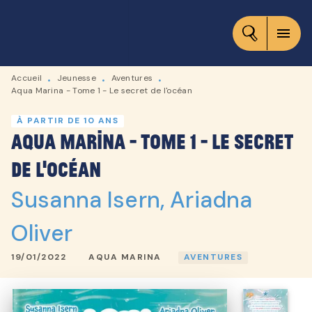
MENU
RECHERCHE
CONTENU
menu
PIED DE PAGE
Accueil
Jeunesse
Aventures
•
•
•
Aqua Marina - Tome 1 - Le secret de l'océan
À PARTIR DE 10 ANS
Aqua Marina - Tome 1 - Le secret
de l'océan
Susanna Isern
,
Ariadna
Oliver
19/01/2022
AQUA MARINA
AVENTURES