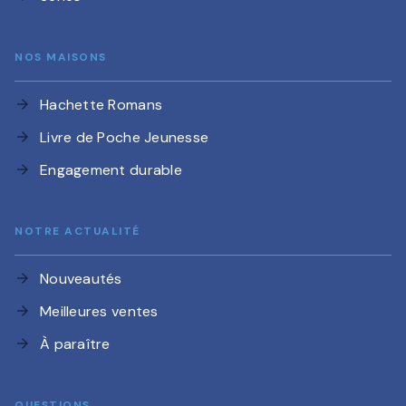
NOS MAISONS
Hachette Romans
arrow_forward
Livre de Poche Jeunesse
arrow_forward
Engagement durable
arrow_forward
NOTRE ACTUALITÉ
Nouveautés
arrow_forward
Meilleures ventes
arrow_forward
À paraître
arrow_forward
QUESTIONS