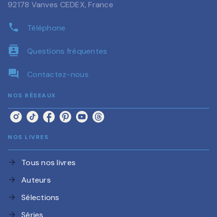
92178 Vanves CEDEX, France
phone
Téléphone
contacts
Questions fréquentes
question_answer
Contactez-nous
NOS RÉSEAUX
NOS LIVRES
Tous nos livres
arrow_forward
Auteurs
arrow_forward
Sélections
arrow_forward
Séries
arrow_forward