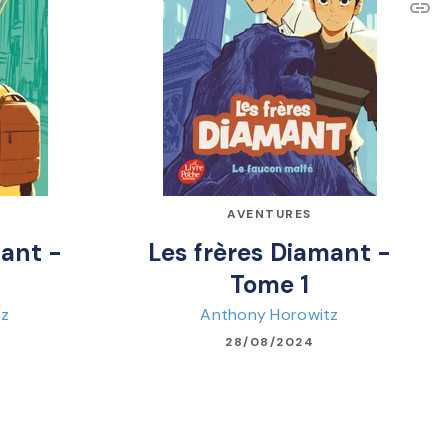
link
C
AVENTURES
mant -
Les frères Diamant -
Tome 1
tz
Anthony Horowitz
28/08/2024