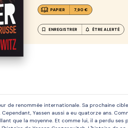
PAPIER
7,90 €
bookmark_border
ENREGISTRER
notifications_none_out
ÊTRE ALERTÉ
ur de renommée internationale. Sa prochaine cible 
 Cependant, Yassen aussi a eu quatorze ans. Comme 
llant que la moyenne. Et comme lui, il a perdu ses p