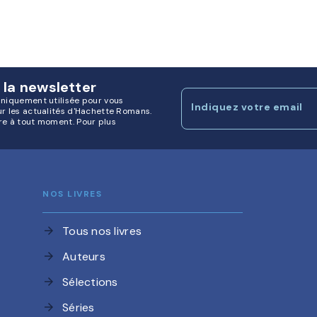
 la newsletter
uniquement utilisée pour vous
Indiquez votre email
ur les actualités d'Hachette Romans.
re à tout moment. Pour plus
NOS LIVRES
Tous nos livres
arrow_forward
Auteurs
arrow_forward
Sélections
arrow_forward
Séries
arrow_forward