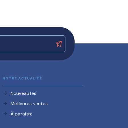
NOTRE ACTUALITÉ
Nouveautés
arrow_forward
Meilleures ventes
arrow_forward
À paraître
arrow_forward