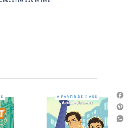
a descente aux enfers.
NS
À PARTIR DE 11 ANS
P