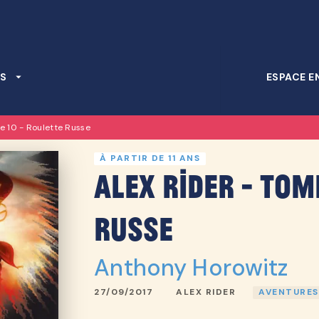
PIED DE PAGE
S
arrow_drop_down
ESPACE E
e 10 - Roulette Russe
À PARTIR DE 11 ANS
Alex Rider - Tom
Russe
Anthony Horowitz
27/09/2017
ALEX RIDER
AVENTURES