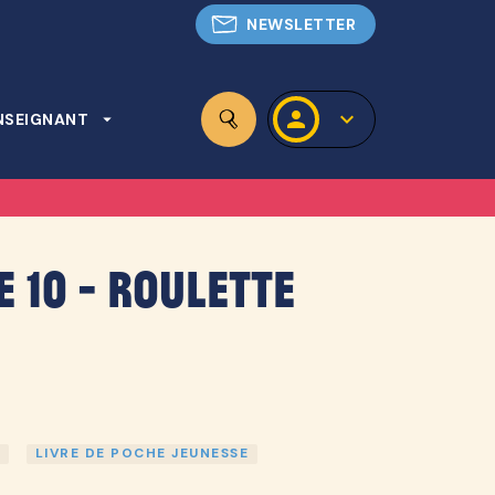
NEWSLETTER
personn
keyboard_arrow_down
NSEIGNANT
arrow_drop_down
search
e 10 - Roulette
LIVRE DE POCHE JEUNESSE