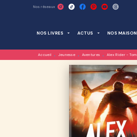
Nos réseaux
MENU
RECHERCHE
CONTENU
NOS LIVRES
arrow_drop_down
ACTUS
arrow_drop_down
NOS MAISON
Accueil
Jeunesse
Aventures
Alex Rider - Tom
•
•
•