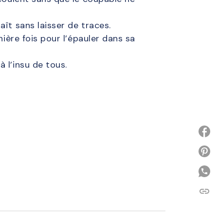
ît sans laisser de traces.
nière fois pour l’épauler dans sa
 l’insu de tous.
P
link
C