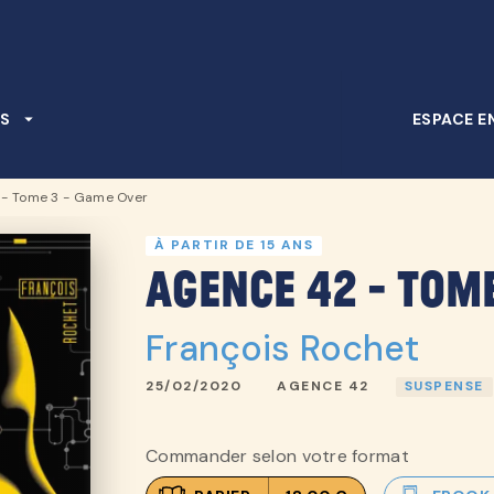
PIED DE PAGE
S
arrow_drop_down
ESPACE E
 - Tome 3 - Game Over
À PARTIR DE 15 ANS
Agence 42 - Tom
François Rochet
25/02/2020
AGENCE 42
SUSPENSE
Commander selon votre format