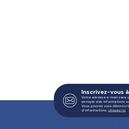
Inscrivez-vous à
Votre adresse e-mail sera 
envoyer des informations s
Vous pouvez vous désinscri
d’informations,
cliquez ici
.