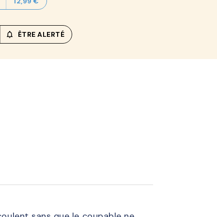
12,99 €
notifications_none_outlined
ÊTRE ALERTÉ
coulent sans que le coupable ne