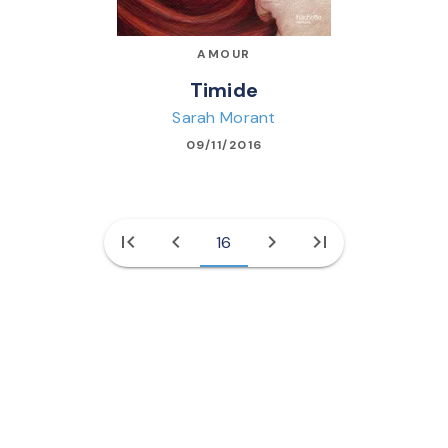
AMOUR
Timide
Sarah Morant
09/11/2016
first_page
chevron_left
chevron_right
last_page
16