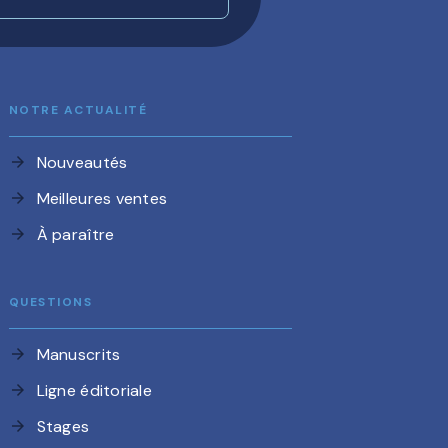
NOTRE ACTUALITÉ
Nouveautés
arrow_forward
Meilleures ventes
arrow_forward
À paraître
arrow_forward
QUESTIONS
Manuscrits
arrow_forward
Ligne éditoriale
arrow_forward
Stages
arrow_forward