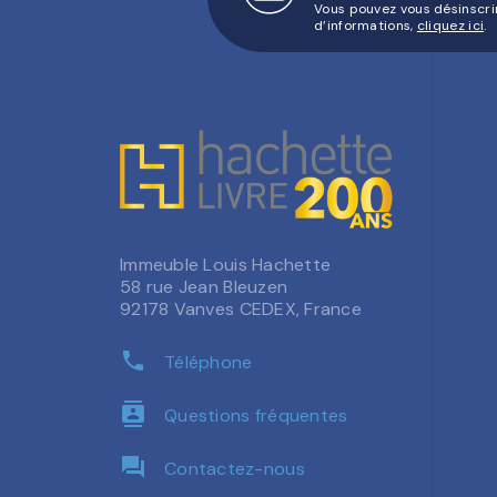
Vous pouvez vous désinscri
d’informations,
cliquez ici
.
Immeuble Louis Hachette
58 rue Jean Bleuzen
92178 Vanves CEDEX, France
phone
Téléphone
contacts
Questions fréquentes
question_answer
Contactez-nous