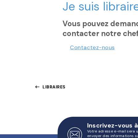
Je suis libra
Vous pouvez demande
contacter notre chef
Contactez-nous
keyboard_backspace
LIBRAIRES
Inscrivez-vous à
Votre adresse e-mail sera 
envoyer des informations s