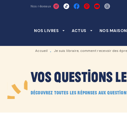
Nos réseaux
MENU
RECHERCHE
CONTENU
NOS LIVRES
arrow_drop_down
ACTUS
arrow_drop_down
NOS MAISON
Accueil
Je suis libraire, comment recevoir des épr
•
Vos questions l
Découvrez toutes les réponses aux question