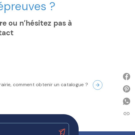
 épreuves ?
e ou n’hésitez pas à
tact
ibrairie, comment obtenir un catalogue ?
arrow_forward
P
link
C