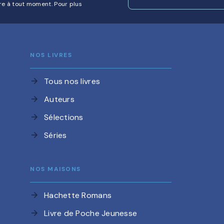
re à tout moment. Pour plus
NOS LIVRES
Tous nos livres
arrow_forward
Auteurs
arrow_forward
Sélections
arrow_forward
Séries
arrow_forward
NOS MAISONS
Hachette Romans
arrow_forward
Livre de Poche Jeunesse
arrow_forward