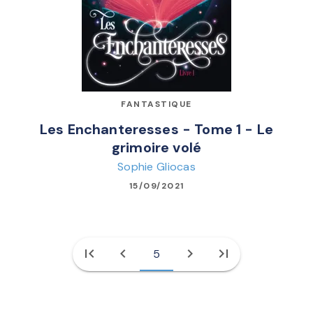
FANTASTIQUE
Les Enchanteresses - Tome 1 - Le
grimoire volé
Sophie Gliocas
15/09/2021
first_page
chevron_left
chevron_right
last_page
5