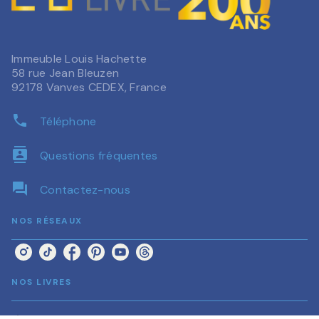
Immeuble Louis Hachette
58 rue Jean Bleuzen
92178 Vanves CEDEX, France
phone
Téléphone
contacts
Questions fréquentes
question_answer
Contactez-nous
NOS RÉSEAUX
NOS LIVRES
arrow_forward