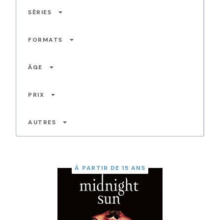
arrow_drop_down
SÉRIES
arrow_drop_down
FORMATS
arrow_drop_down
ÂGE
arrow_drop_down
PRIX
arrow_drop_down
AUTRES
À PARTIR DE 15 ANS