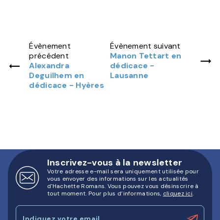
Évènement
Évènement suivant
précédent
Manon Tettart en
Alexandra
dédicace -
Deguilhem en
Lausanne
dédicace - Hyères
Inscrivez-vous à la newsletter
Votre adresse e-mail sera uniquement utilisée pour
vous envoyer des informations sur les actualités
d'Hachette Romans. Vous pouvez vous désinscrire à
tout moment. Pour plus d’informations,
cliquez ici
.
Indiquez votre email