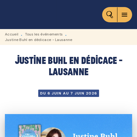
MENU
RECHERCHE
CONTENU
menu
PIED DE PAGE
Accueil
Tous les événements
•
•
Justine Buhl en dédicace - Lausanne
Justine Buhl en dédicace -
Lausanne
DU 6 JUIN AU 7 JUIN 2026