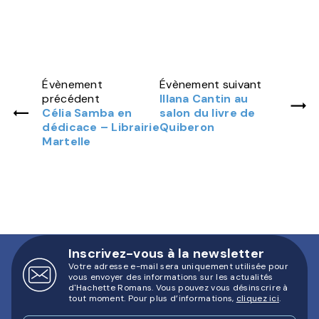
Évènement
Évènement suivant
précédent
Illana Cantin au
Célia Samba en
salon du livre de
dédicace – Librairie
Quiberon
Martelle
Inscrivez-vous à la newsletter
Votre adresse e-mail sera uniquement utilisée pour
vous envoyer des informations sur les actualités
d'Hachette Romans. Vous pouvez vous désinscrire à
tout moment. Pour plus d’informations,
cliquez ici
.