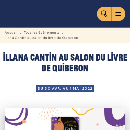
MENU
RECHERCHE
CONTENU
menu
PIED DE PAGE
Accueil
Tous les événements
•
•
Illana Cantin au salon du livre de Quiberon
Illana Cantin au salon du livre
de Quiberon
DU 30 AVR. AU 1 MAI 2022