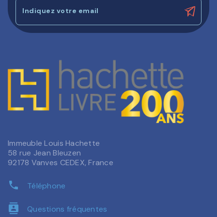
Indiquez votre email
Immeuble Louis Hachette
58 rue Jean Bleuzen
92178 Vanves CEDEX, France
phone
Téléphone
contacts
Questions fréquentes