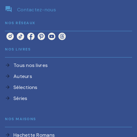
question_answer
Contactez-nous
NOS RÉSEAUX
NOS LIVRES
Tous nos livres
arrow_forward
Auteurs
arrow_forward
Sélections
arrow_forward
Séries
arrow_forward
NOS MAISONS
Hachette Romans
arrow_forward