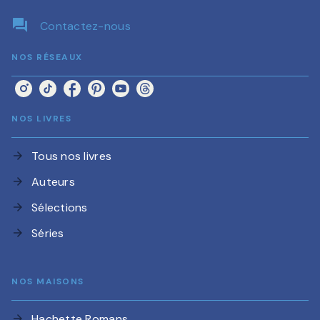
question_answer
Contactez-nous
NOS RÉSEAUX
NOS LIVRES
Tous nos livres
arrow_forward
Auteurs
arrow_forward
Sélections
arrow_forward
Séries
arrow_forward
NOS MAISONS
Hachette Romans
arrow_forward