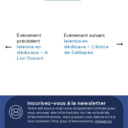
Évènement
Évènement suivant
précédent
Ielenna en
Ielenna en
dédicace – L'Antre
dédicace – A
de Calliopée
Livr'Ouvert
Inscrivez-vous à la newsletter
Votre adresse e-mail sera uniquement utilisée pour
vous envoyer des informations sur les actualités
d'Hachette Romans. Vous pouvez vous désinscrire à
tout moment. Pour plus d’informations,
cliquez ici
.