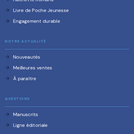
Livre de Poche Jeunesse
arrow_forward
Engagement durable
arrow_forward
NOTRE ACTUALITÉ
Nouveautés
arrow_forward
Meilleures ventes
arrow_forward
À paraître
arrow_forward
QUESTIONS
Manuscrits
arrow_forward
Ligne éditoriale
arrow_forward