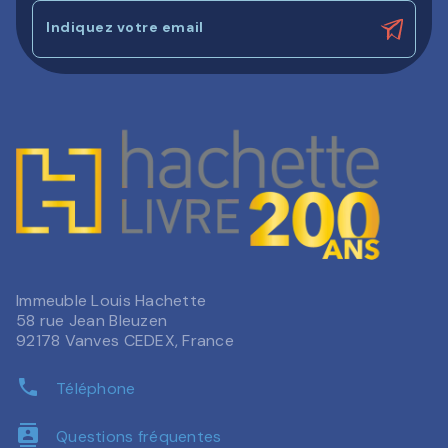
Indiquez votre email
Immeuble Louis Hachette
58 rue Jean Bleuzen
92178 Vanves CEDEX, France
phone
Téléphone
contacts
Questions fréquentes