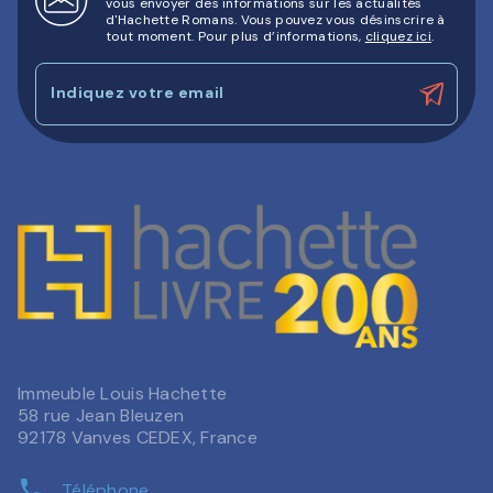
vous envoyer des informations sur les actualités
d'Hachette Romans. Vous pouvez vous désinscrire à
tout moment. Pour plus d’informations,
cliquez ici
.
Indiquez votre email
Immeuble Louis Hachette
58 rue Jean Bleuzen
92178 Vanves CEDEX, France
phone
Téléphone