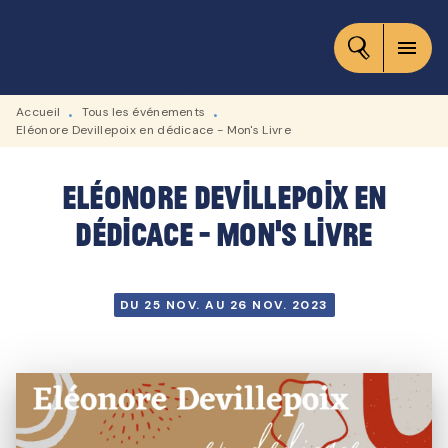
MENU
RECHERCHE
CONTENU
menu
PIED DE PAGE
Accueil
Tous les événements
•
•
Eléonore Devillepoix en dédicace - Mon's Livre
Eléonore Devillepoix en
dédicace - Mon's Livre
DU 25 NOV. AU 26 NOV. 2023