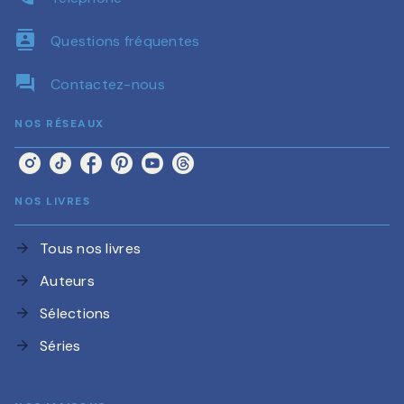
contacts
Questions fréquentes
question_answer
Contactez-nous
NOS RÉSEAUX
NOS LIVRES
Tous nos livres
arrow_forward
Auteurs
arrow_forward
Sélections
arrow_forward
Séries
arrow_forward