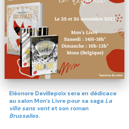
Eléonore Devillepoix sera en dédicace
au salon Mon's Livre pour sa saga
La
ville sans vent
et son roman
Brussailes
.