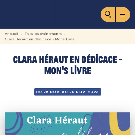
MENU
RECHERCHE
CONTENU
menu
PIED DE PAGE
Accueil
Tous les événements
•
•
Clara Héraut en dédicace - Mon's Livre
Clara Héraut en dédicace -
Mon's Livre
DU 25 NOV. AU 26 NOV. 2023