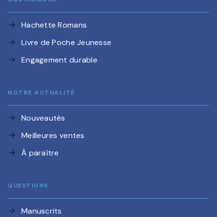
Hachette Romans
arrow_forward
Livre de Poche Jeunesse
arrow_forward
Engagement durable
arrow_forward
NOTRE ACTUALITÉ
Nouveautés
arrow_forward
Meilleures ventes
arrow_forward
À paraître
arrow_forward
QUESTIONS
Manuscrits
arrow_forward