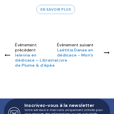
EN SAVOIR PLUS
Évènement
Évènement suivant
précédent
Laëtitia Danae en
Ielenna en
dédicace - Mon's
dédicace – Librairie
Livre
de Plume & d'épée
Inscrivez-vous à la newsletter
Votre adresse e-mail sera uniquement utilisée pour
vous envoyer des informations sur les actualités