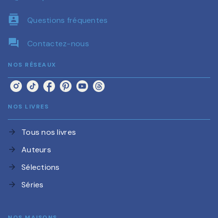
contacts
Questions fréquentes
question_answer
Contactez-nous
NOS RÉSEAUX
NOS LIVRES
Tous nos livres
arrow_forward
Auteurs
arrow_forward
Sélections
arrow_forward
Séries
arrow_forward
NOS MAISONS