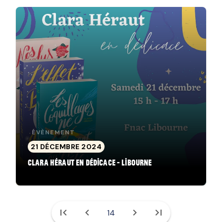
ÉVÈNEMENT
21 DÉCEMBRE 2024
Clara Héraut en dédicace - Libourne
first_page
chevron_left
chevron_right
last_page
14