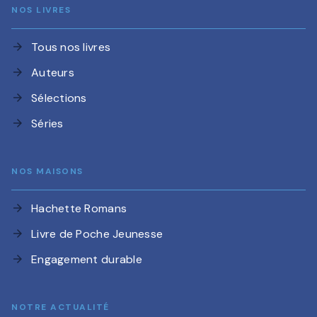
NOS LIVRES
Tous nos livres
arrow_forward
Auteurs
arrow_forward
Sélections
arrow_forward
Séries
arrow_forward
NOS MAISONS
Hachette Romans
arrow_forward
Livre de Poche Jeunesse
arrow_forward
Engagement durable
arrow_forward
NOTRE ACTUALITÉ