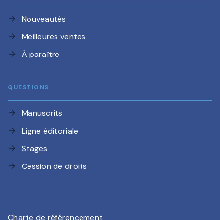
Nouveautés
arrow_forward
Meilleures ventes
arrow_forward
À paraître
arrow_forward
QUESTIONS
Manuscrits
arrow_forward
Ligne éditoriale
arrow_forward
Stages
arrow_forward
Cession de droits
arrow_forward
Charte de référencement