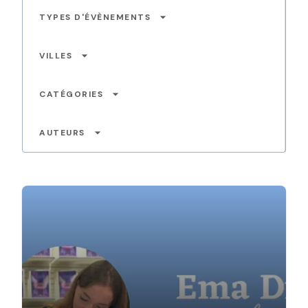
arrow_drop_down
TYPES D'ÉVÈNEMENTS
arrow_drop_down
VILLES
arrow_drop_down
CATÉGORIES
arrow_drop_down
AUTEURS