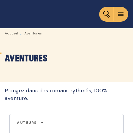
MENU
RECHERCHE
CONTENU
menu
PIED DE PAGE
Accueil
Aventures
•
Aventures
Plongez dans des romans rythmés, 100%
aventure.
arrow_drop_down
AUTEURS