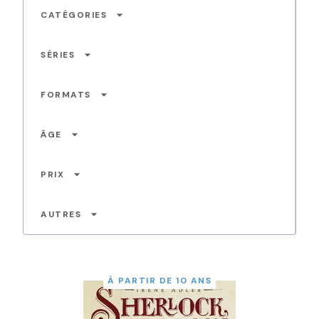
arrow_drop_down
CATÉGORIES
arrow_drop_down
SÉRIES
arrow_drop_down
FORMATS
arrow_drop_down
ÂGE
arrow_drop_down
PRIX
arrow_drop_down
AUTRES
À PARTIR DE 10 ANS