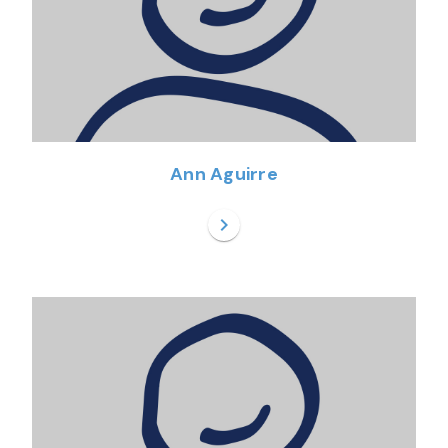
Ann Aguirre
chevron_right