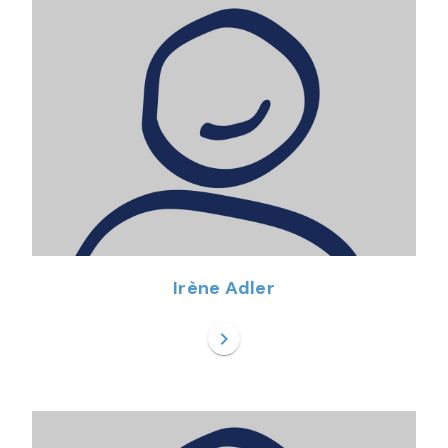
Irène Adler
chevron_right