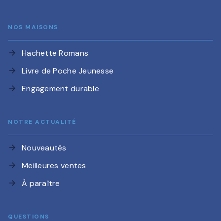
NOS MAISONS
Hachette Romans
arrow_forward
Livre de Poche Jeunesse
arrow_forward
Engagement durable
arrow_forward
NOTRE ACTUALITÉ
Nouveautés
arrow_forward
Meilleures ventes
arrow_forward
À paraître
arrow_forward
QUESTIONS