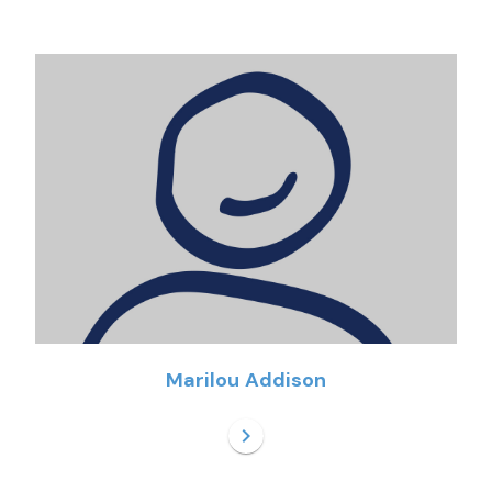
Marilou Addison
chevron_right