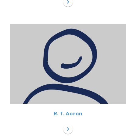
chevron_right
R. T. Acron
chevron_right