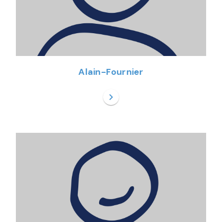
Alain-Fournier
chevron_right