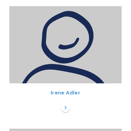
Irene Adler
chevron_right