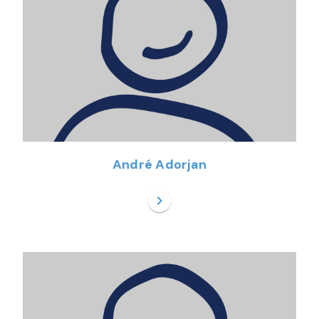
André Adorjan
chevron_right