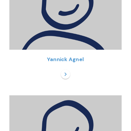
Yannick Agnel
chevron_right