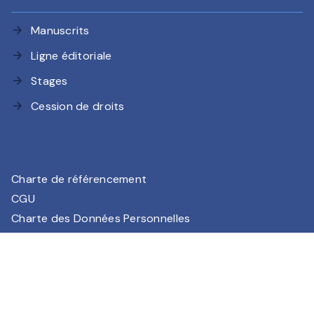
Manuscrits
arrow_forward
Ligne éditoriale
arrow_forward
Stages
arrow_forward
Cession de droits
arrow_forward
Charte de référencement
CGU
Charte des Données Personnelles
Mentions légales
Paramétrez vos préférences cookies