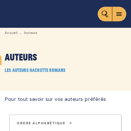
MENU
RECHERCHE
CONTENU
menu
PIED DE PAGE
Accueil
Auteurs
•
Auteurs
Les auteurs Hachette Romans
Pour tout savoir sur vos auteurs préférés
arrow_drop_down
ORDRE ALPHABÉTIQUE