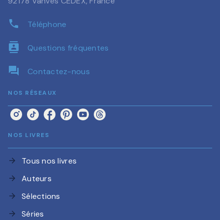
92178 Vanves CEDEX, France
phone
Téléphone
contacts
Questions fréquentes
question_answer
Contactez-nous
NOS RÉSEAUX
NOS LIVRES
Tous nos livres
arrow_forward
Auteurs
arrow_forward
Sélections
arrow_forward
Séries
arrow_forward