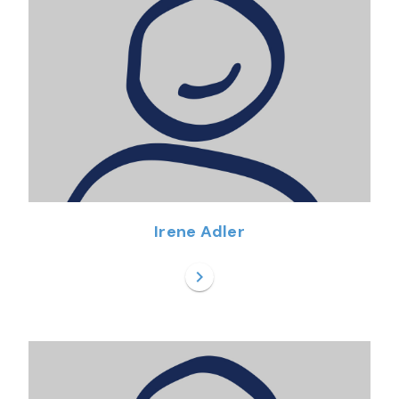
Irene Adler
chevron_right