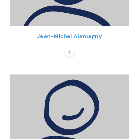
Jean-Michel Alamagny
chevron_right