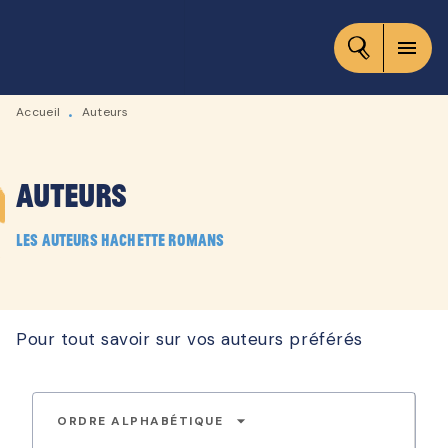
MENU
RECHERCHE
CONTENU
menu
PIED DE PAGE
Accueil
Auteurs
•
Auteurs
Les auteurs Hachette Romans
Pour tout savoir sur vos auteurs préférés
arrow_drop_down
ORDRE ALPHABÉTIQUE