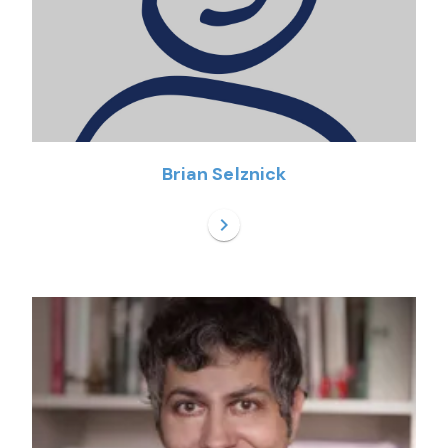
Brian Selznick
chevron_right