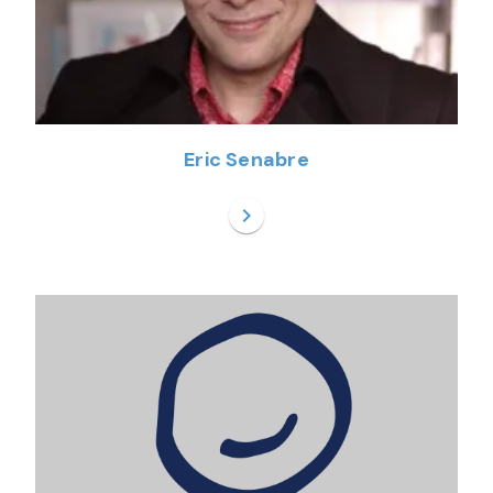
Eric Senabre
chevron_right