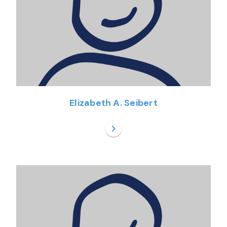
Elizabeth A. Seibert
chevron_right