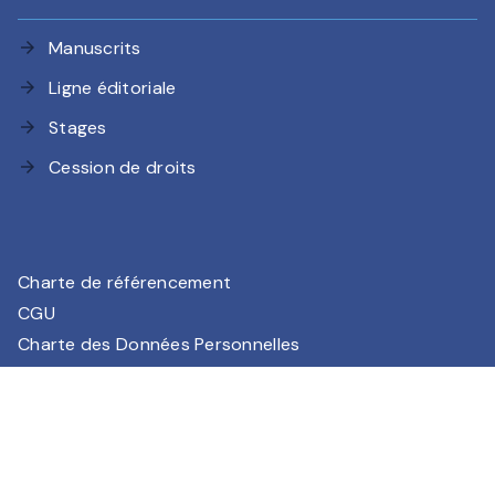
Manuscrits
arrow_forward
Ligne éditoriale
arrow_forward
Stages
arrow_forward
Cession de droits
arrow_forward
Charte de référencement
CGU
Charte des Données Personnelles
Mentions légales
Paramétrez vos préférences cookies