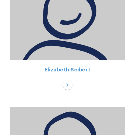
Elizabeth Seibert
chevron_right