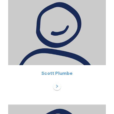
Scott Plumbe
chevron_right