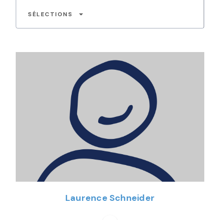
arrow_drop_down
SÉLECTIONS
Laurence Schneider