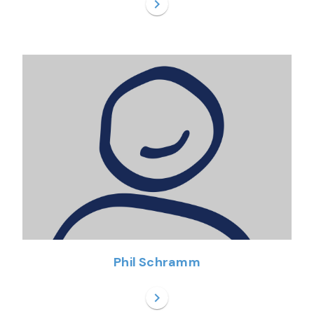
chevron_right
Phil Schramm
chevron_right