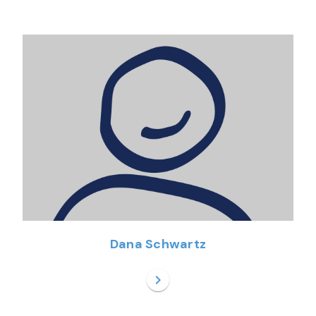
Dana Schwartz
chevron_right