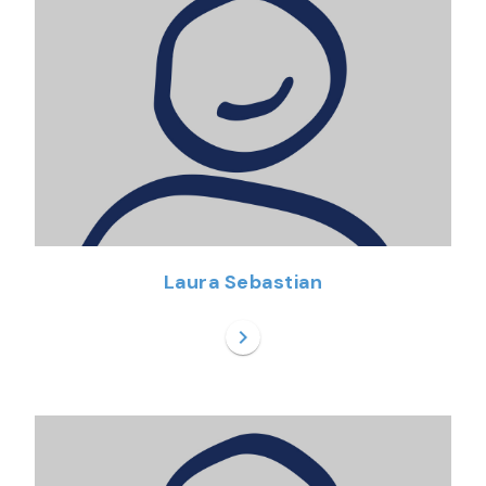
Laura Sebastian
chevron_right