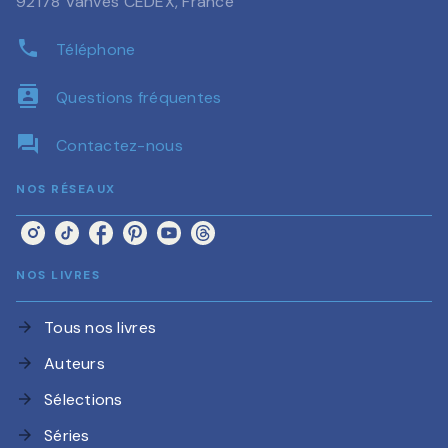
92178 Vanves CEDEX, France
phone
Téléphone
contacts
Questions fréquentes
question_answer
Contactez-nous
NOS RÉSEAUX
NOS LIVRES
Tous nos livres
arrow_forward
Auteurs
arrow_forward
Sélections
arrow_forward
Séries
arrow_forward