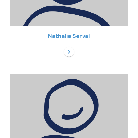
Nathalie Serval
chevron_right