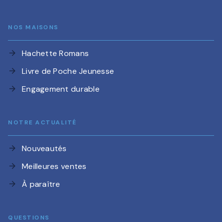
NOS MAISONS
Hachette Romans
arrow_forward
Livre de Poche Jeunesse
arrow_forward
Engagement durable
arrow_forward
NOTRE ACTUALITÉ
Nouveautés
arrow_forward
Meilleures ventes
arrow_forward
À paraître
arrow_forward
QUESTIONS