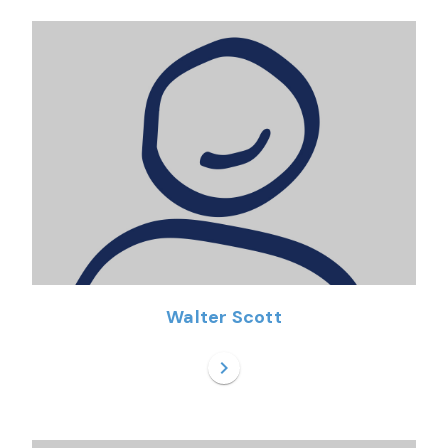
Walter Scott
chevron_right