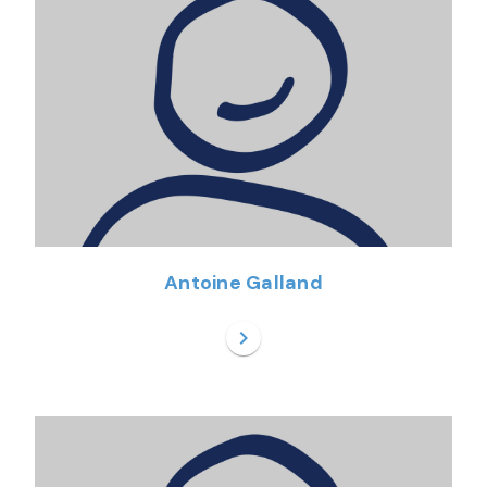
Antoine Galland
chevron_right