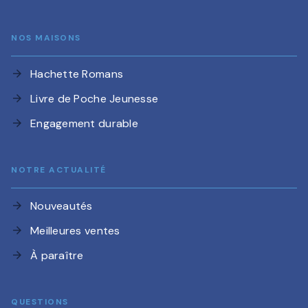
NOS MAISONS
Hachette Romans
arrow_forward
Livre de Poche Jeunesse
arrow_forward
Engagement durable
arrow_forward
NOTRE ACTUALITÉ
Nouveautés
arrow_forward
Meilleures ventes
arrow_forward
À paraître
arrow_forward
QUESTIONS