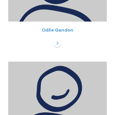
Odile Gandon
chevron_right