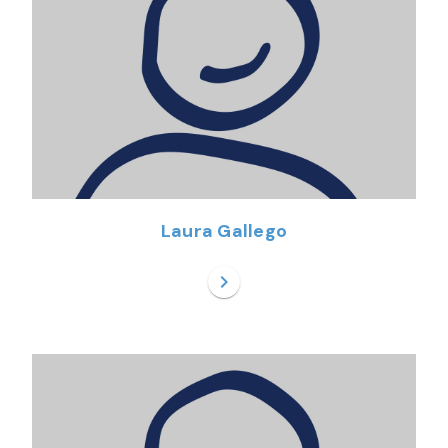
Laura Gallego
chevron_right