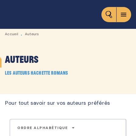
MENU
RECHERCHE
CONTENU
menu
PIED DE PAGE
Accueil
Auteurs
•
Auteurs
Les auteurs Hachette Romans
Pour tout savoir sur vos auteurs préférés
arrow_drop_down
ORDRE ALPHABÉTIQUE