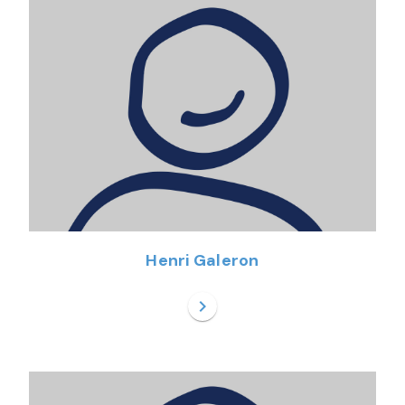
Henri Galeron
chevron_right