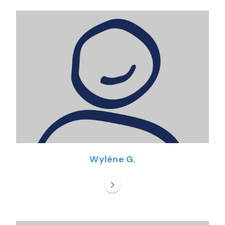
Wylène G.
chevron_right