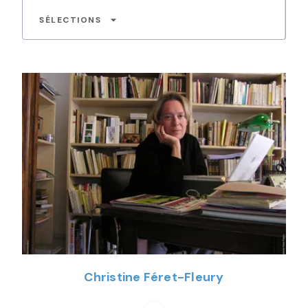
arrow_drop_down
SÉLECTIONS
Christine Féret-Fleury