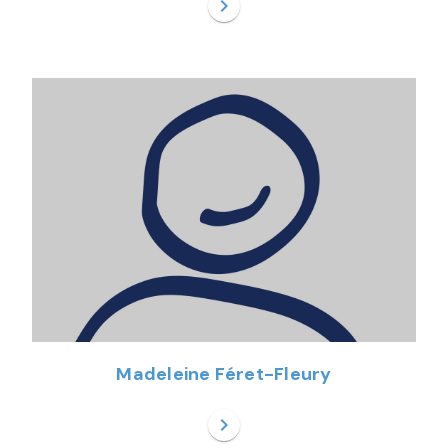
chevron_right
Madeleine Féret-Fleury
chevron_right