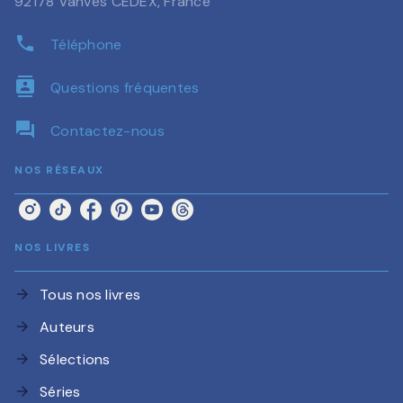
92178 Vanves CEDEX, France
phone
Téléphone
contacts
Questions fréquentes
question_answer
Contactez-nous
NOS RÉSEAUX
NOS LIVRES
Tous nos livres
arrow_forward
Auteurs
arrow_forward
Sélections
arrow_forward
Séries
arrow_forward