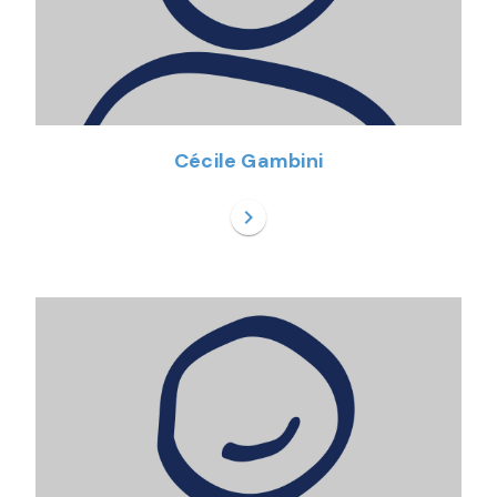
Cécile Gambini
chevron_right