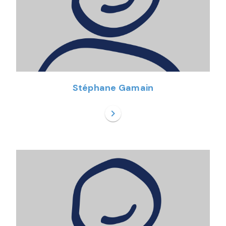
Stéphane Gamain
chevron_right