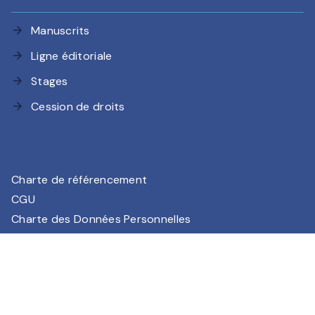
Manuscrits
arrow_forward
Ligne éditoriale
arrow_forward
Stages
arrow_forward
Cession de droits
arrow_forward
Charte de référencement
CGU
Charte des Données Personnelles
Mentions légales
Paramétrez vos préférences cookies