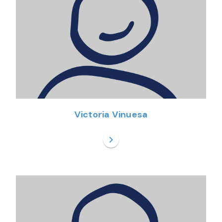
Victoria Vinuesa
chevron_right