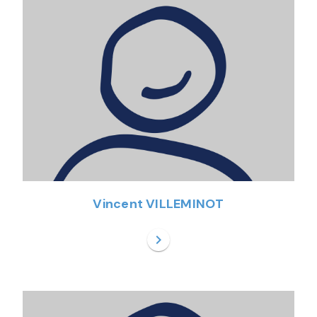
Vincent VILLEMINOT
chevron_right