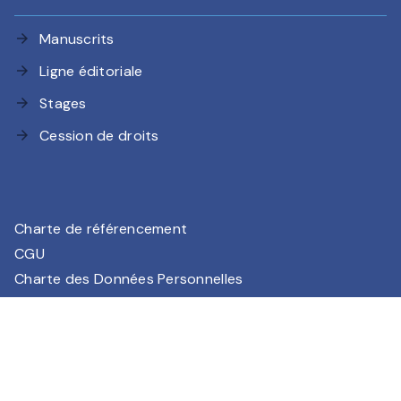
Manuscrits
arrow_forward
Ligne éditoriale
arrow_forward
Stages
arrow_forward
Cession de droits
arrow_forward
Charte de référencement
CGU
Charte des Données Personnelles
Mentions légales
Paramétrez vos préférences cookies