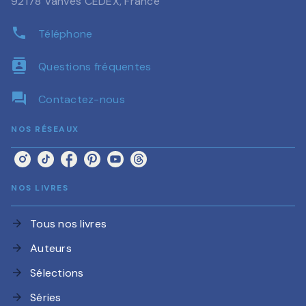
92178 Vanves CEDEX, France
phone
Téléphone
contacts
Questions fréquentes
question_answer
Contactez-nous
NOS RÉSEAUX
NOS LIVRES
Tous nos livres
arrow_forward
Auteurs
arrow_forward
Sélections
arrow_forward
Séries
arrow_forward