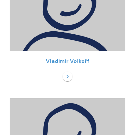
Vladimir Volkoff
chevron_right