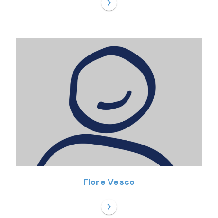
chevron_right
Flore Vesco
chevron_right