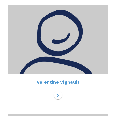
Valentine Vignault
chevron_right