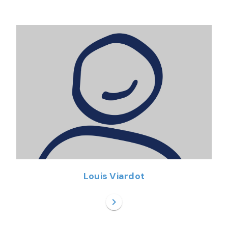
Louis Viardot
chevron_right