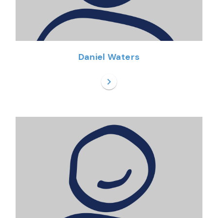
Daniel Waters
chevron_right