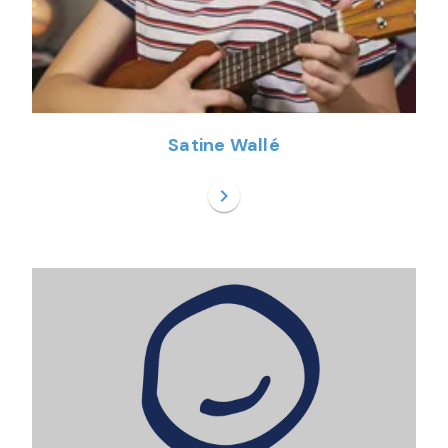
Satine Wallé
chevron_right