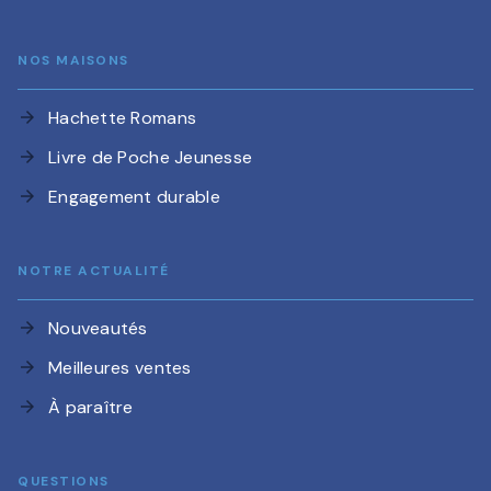
NOS MAISONS
Hachette Romans
arrow_forward
Livre de Poche Jeunesse
arrow_forward
Engagement durable
arrow_forward
NOTRE ACTUALITÉ
Nouveautés
arrow_forward
Meilleures ventes
arrow_forward
À paraître
arrow_forward
QUESTIONS