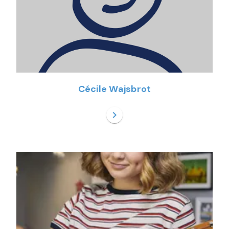
Cécile Wajsbrot
chevron_right