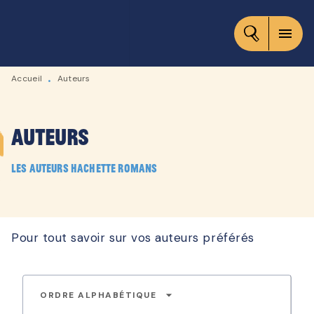
MENU
RECHERCHE
CONTENU
menu
PIED DE PAGE
Accueil
Auteurs
•
Auteurs
Les auteurs Hachette Romans
Pour tout savoir sur vos auteurs préférés
arrow_drop_down
ORDRE ALPHABÉTIQUE