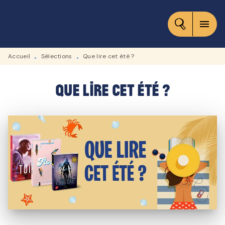
MENU
RECHERCHE
CONTENU
menu
PIED DE PAGE
Accueil
Sélections
Que lire cet été ?
•
•
Que lire cet été ?