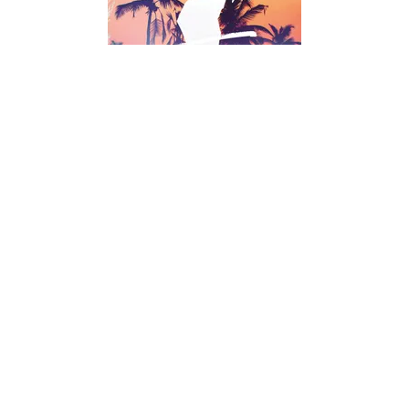
ROMANCE
Friends - Tome 1
Marie-Charlotte François
09/02/2022
À PARTIR DE 12 ANS