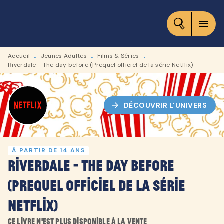
MENU
RECHERCHE
CONTENU
menu
PIED DE PAGE
Accueil
Jeunes Adultes
Films & Séries
•
•
•
Riverdale - The day before (Prequel officiel de la série Netflix)
arrow_forward
DÉCOUVRIR L'UNIVERS
À PARTIR DE 14 ANS
Riverdale - The day before
(Prequel officiel de la série
Netflix)
Ce livre n'est plus disponible à la vente