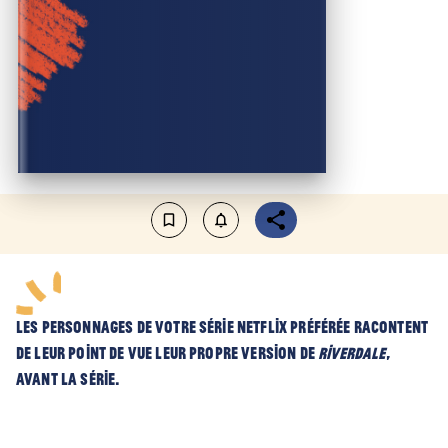
bookmark_border
notifications_none_outlined
Les personnages de votre série Netflix préférée racontent
de leur point de vue leur propre version de
Riverdale
,
avant la série.