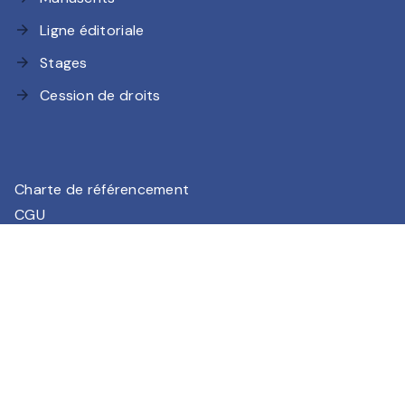
Ligne éditoriale
arrow_forward
Stages
arrow_forward
Cession de droits
arrow_forward
Charte de référencement
CGU
Charte des Données Personnelles
Mentions légales
Paramétrez vos préférences cookies
HACHETTE ROMANS© 2026