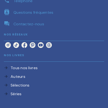
phone
Téléphone
contacts
Questions fréquentes
question_answer
Contactez-nous
NOS RÉSEAUX
NOS LIVRES
Tous nos livres
arrow_forward
Auteurs
arrow_forward
Sélections
arrow_forward
Séries
arrow_forward