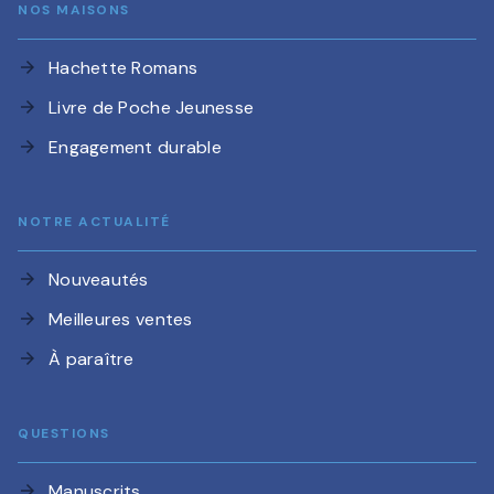
NOS MAISONS
Hachette Romans
arrow_forward
Livre de Poche Jeunesse
arrow_forward
Engagement durable
arrow_forward
NOTRE ACTUALITÉ
Nouveautés
arrow_forward
Meilleures ventes
arrow_forward
À paraître
arrow_forward
QUESTIONS
Manuscrits
arrow_forward