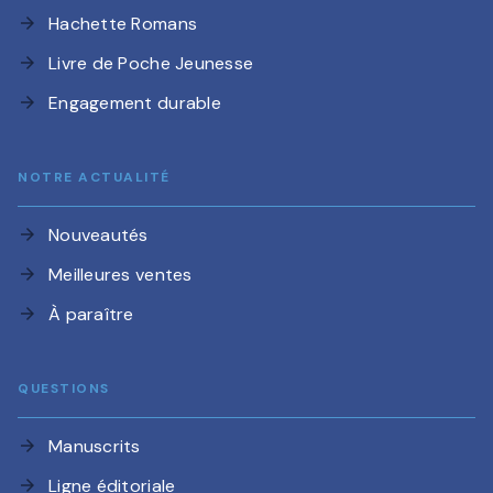
Hachette Romans
arrow_forward
Livre de Poche Jeunesse
arrow_forward
Engagement durable
arrow_forward
NOTRE ACTUALITÉ
Nouveautés
arrow_forward
Meilleures ventes
arrow_forward
À paraître
arrow_forward
QUESTIONS
Manuscrits
arrow_forward
Ligne éditoriale
arrow_forward