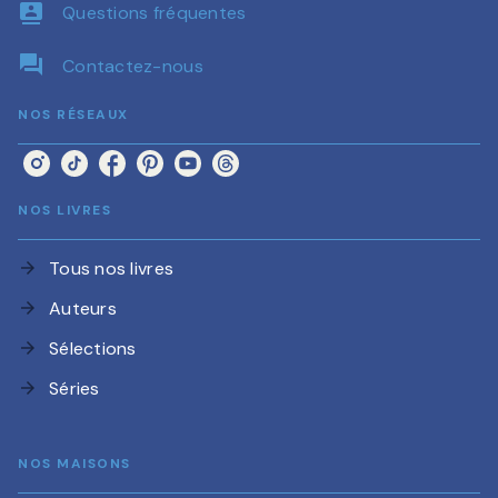
contacts
Questions fréquentes
question_answer
Contactez-nous
NOS RÉSEAUX
NOS LIVRES
Tous nos livres
arrow_forward
Auteurs
arrow_forward
Sélections
arrow_forward
Séries
arrow_forward
NOS MAISONS