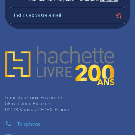
Indiquez votre email
Immeuble Louis Hachette
58 rue Jean Bleuzen
92178 Vanves CEDEX, France
phone
Téléphone