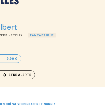
lles
lbert
VERS NETFLIX
FANTASTIQUE
9,99 €
notifications_none_outlined
ÊTRE ALERTÉ
RES QUI VA VOUS GLACER LE SANG !