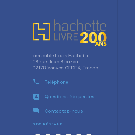
Immeuble Louis Hachette
58 rue Jean Bleuzen
92178 Vanves CEDEX, France
phone
Téléphone
contacts
Questions fréquentes
question_answer
Contactez-nous
NOS RÉSEAUX