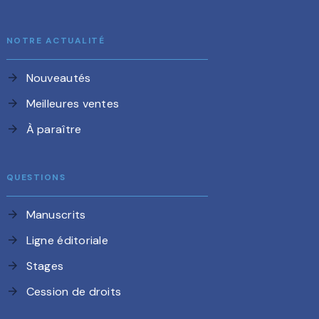
NOTRE ACTUALITÉ
Nouveautés
arrow_forward
Meilleures ventes
arrow_forward
À paraître
arrow_forward
QUESTIONS
Manuscrits
arrow_forward
Ligne éditoriale
arrow_forward
Stages
arrow_forward
Cession de droits
arrow_forward