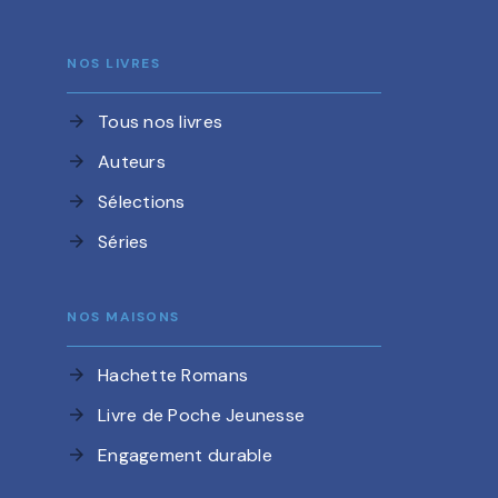
NOS LIVRES
Tous nos livres
arrow_forward
Auteurs
arrow_forward
Sélections
arrow_forward
Séries
arrow_forward
NOS MAISONS
Hachette Romans
arrow_forward
Livre de Poche Jeunesse
arrow_forward
Engagement durable
arrow_forward