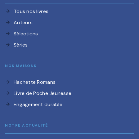
Tous nos livres
arrow_forward
Auteurs
arrow_forward
Sélections
arrow_forward
Séries
arrow_forward
NOS MAISONS
Hachette Romans
arrow_forward
Livre de Poche Jeunesse
arrow_forward
Engagement durable
arrow_forward
NOTRE ACTUALITÉ