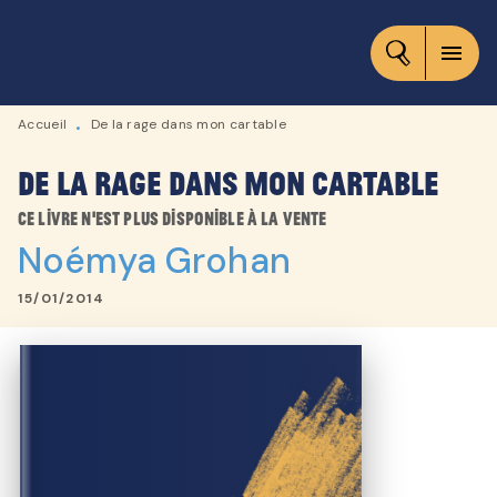
MENU
RECHERCHE
CONTENU
menu
PIED DE PAGE
Accueil
De la rage dans mon cartable
•
De la rage dans mon cartable
Ce livre n'est plus disponible à la vente
Noémya Grohan
15/01/2014